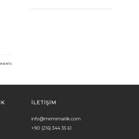
MMENTS
IK
ILETİŞİM
info@mirmimarlik.com
+90 (216) 344 35 61