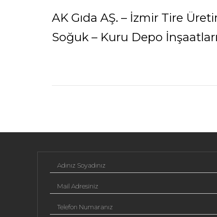
AK Gıda AŞ. – İzmir Tire Üreti
Soğuk – Kuru Depo İnşaatlar
Adınız Soyadınız
Mail Adresiniz
Telefon Numaranız