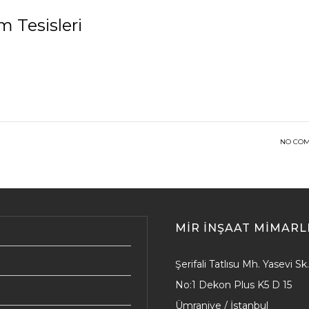
m Tesisleri
ı
NO CO
MIR İNŞAAT MIMARL
Şerifali Tatlısu Mh. Yasevi Sk.
No:1 Dekon Plus K5 D 15
Ümraniye / İstanbul