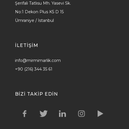
Şerifali Tatlısu Mh. Yasevi Sk.
No:1 Dekon Plus K5 D 15
Ümraniye / İstanbul
ILETİŞİM
info@mirmimarlik.com
+90 (216) 344 35 61
BIZI TAKIP EDIN