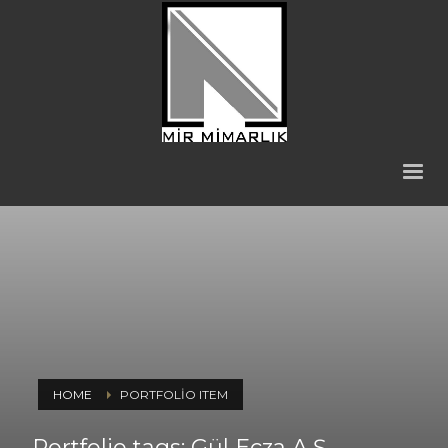
HOME
PORTFOLIO ITEM
Portfolio tags: Gül Ecza A.Ş