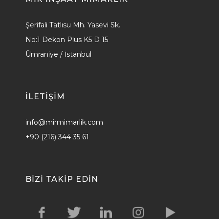
Şerifali Tatlısu Mh. Yasevi Sk.
No:1 Dekon Plus K5 D 15
Ümraniye / İstanbul
ILETİŞİM
info@mirmimarlik.com
+90 (216) 344 35 61
BIZI TAKIP EDIN