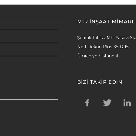
MIR İNŞAAT MIMARL
Şerifali Tatlısu Mh. Yasevi Sk.
No:1 Dekon Plus K5 D 15
Ümraniye / İstanbul
BIZI TAKIP EDIN