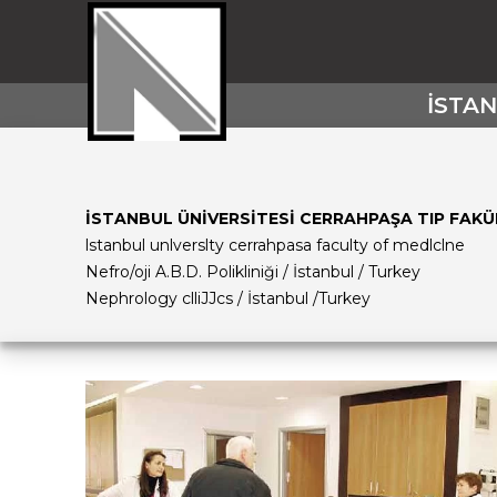
İSTAN
İSTANBUL ÜNİVERSİTESİ CERRAHPAŞA TIP FAKÜ
lstanbul unlverslty cerrahpasa faculty of medlclne
Nefro/oji A.B.D. Polikliniği / İstanbul / Turkey
Nephrology clliJJcs
/ İstanbul /Turkey