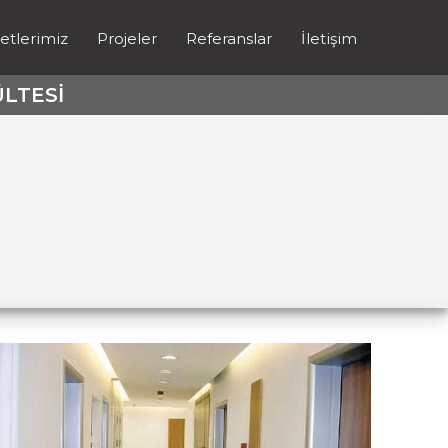
etlerimiz
Projeler
Referanslar
İletişim
ÜLTESİ