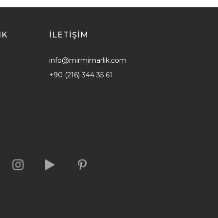
IK
ILETİŞİM
info@mirmimarlik.com
+90 (216) 344 35 61