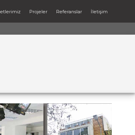
etlerimiz
Projeler
Referanslar
İletişim