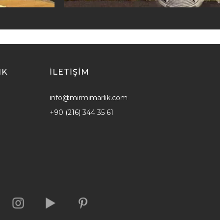
IK
ILETİŞİM
info@mirmimarlik.com
+90 (216) 344 35 61