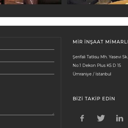
MIR İNŞAAT MIMARL
Şerifali Tatlısu Mh. Yasevi Sk.
No:1 Dekon Plus K5 D 15
Ümraniye / İstanbul
BIZI TAKIP EDIN