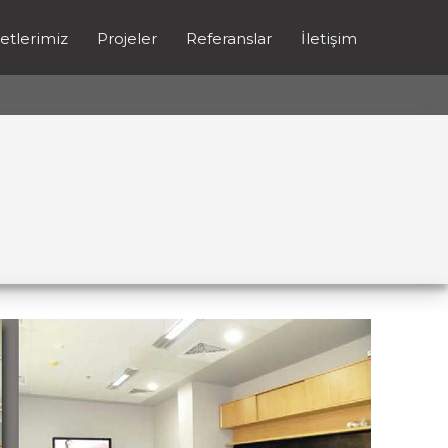
etlerimiz
Projeler
Referanslar
İletişim